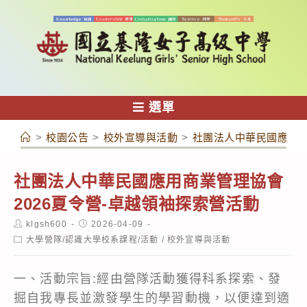
跳
轉
至
主
要
內
選單
容
>
校園公告
>
校外宣導與活動
>
社團法人中華民國應用商
社團法人中華民國應用商業管理協會
2026夏令營-卓越領袖探索營活動
Post
Post
klgsh600
2026-04-09
author:
published:
Post
大學營隊/認識大學校系課程/活動
/
校外宣導與活動
category:
一、活動宗旨:經由營隊活動獲得科系探索、發
掘自我專長並激發學生的學習動機，以便達到適