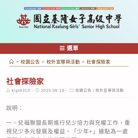
跳
轉
至
主
要
內
選單
容
>
校園公告
>
校外宣導與活動
>
社會探險家
社會探險家
Post
Post
Post
klgsh310
2025-06-10
校園公告
/
校外宣導與活動
author:
published:
category:
說明：
一、兒福聯盟長期進行兒少培力與充權工作，重
視兒少多元發展及權益，「少年+」據點為一處