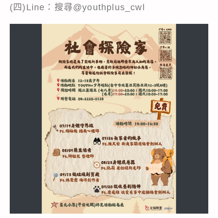
(四)Line：搜尋@youthplus_cwl