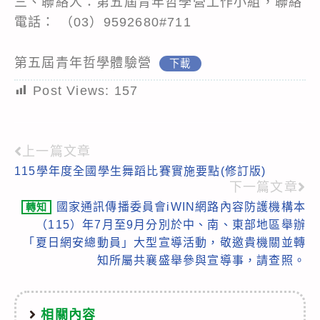
三、聯絡人：第五屆青年哲學營工作小組，聯絡
電話： （03）9592680#711
第五屆青年哲學體驗營
下載
Post Views:
157
上一篇文章
Read
115學年度全國學生舞蹈比賽實施要點(修訂版)
more
下一篇文章
articles
國家通訊傳播委員會iWIN網路內容防護機構本
轉知
（115）年7月至9月分別於中、南、東部地區舉辦
「夏日網安總動員」大型宣導活動，敬邀貴機關並轉
知所屬共襄盛舉參與宣導事，請查照。
相關內容