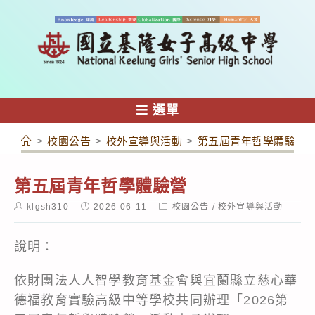
跳
轉
至
主
要
內
選單
容
>
校園公告
>
校外宣導與活動
>
第五屆青年哲學體驗營
第五屆青年哲學體驗營
Post
Post
Post
klgsh310
2026-06-11
校園公告
/
校外宣導與活動
author:
published:
category:
說明：
依財團法人人智學教育基金會與宜蘭縣立慈心華
德福教育實驗高級中等學校共同辦理「2026第