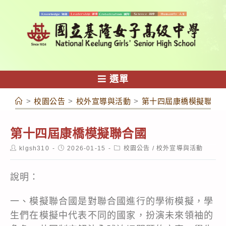
跳
轉
至
主
要
內
選單
容
>
校園公告
>
校外宣導與活動
>
第十四屆康橋模擬聯合
第十四屆康橋模擬聯合國
Post
Post
Post
klgsh310
2026-01-15
校園公告
/
校外宣導與活動
author:
published:
category:
說明：
一、模擬聯合國是對聯合國進行的學術模擬，學
生們在模擬中代表不同的國家，扮演未來領袖的