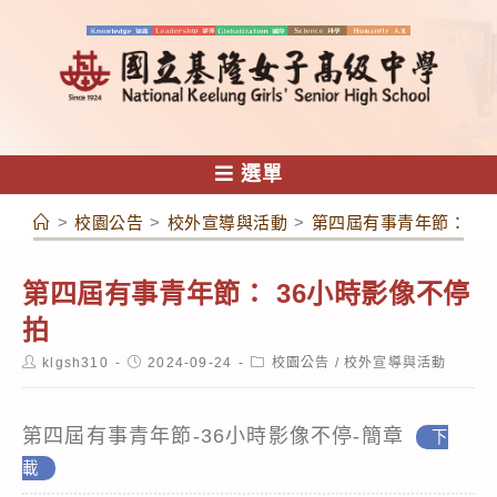
跳
轉
至
主
要
內
選單
容
>
校園公告
>
校外宣導與活動
>
第四屆有事青年節： 3
第四屆有事青年節： 36小時影像不停
拍
Post
Post
Post
klgsh310
2024-09-24
校園公告
/
校外宣導與活動
author:
published:
category:
第四屆有事青年節-36小時影像不停-簡章
下
載