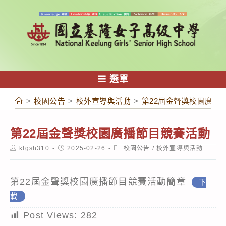
跳
轉
至
主
要
內
選單
容
>
校園公告
>
校外宣導與活動
>
第22屆金聲獎校園廣播
第22屆金聲獎校園廣播節目競賽活動
Post
Post
Post
klgsh310
2025-02-26
校園公告
/
校外宣導與活動
author:
published:
category:
第22屆金聲獎校園廣播節目競賽活動簡章
下
載
Post Views:
282