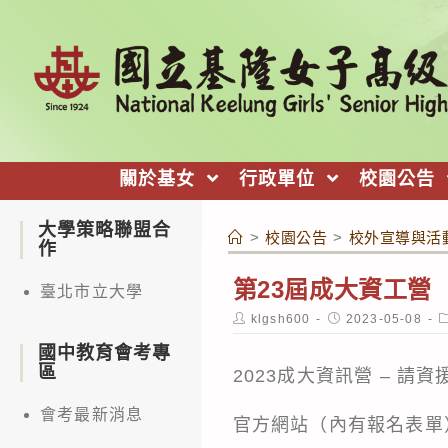
跳
轉
至
主
要
內
關於基女
行政單位
校園公告
容
大學策略聯盟合
>
校園公告
>
校外宣導與活
作
第23屆成大資工營
臺北市立大學
Post
Post
P
klgsh600
2023-05-08
author:
published:
c
國中教育會考專
區
2023成大資訊營 – 請資
會考最新消息
官方網站（內有報名表單