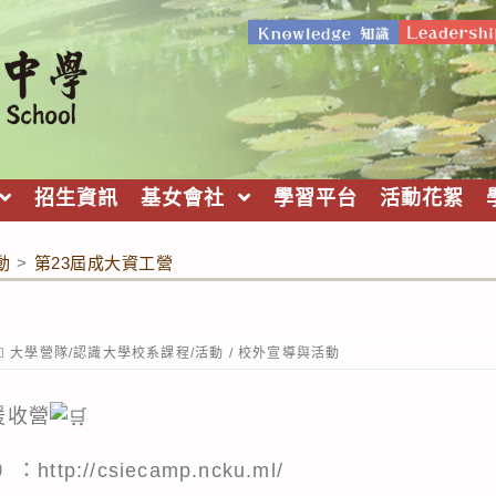
招生資訊
基女會社
學習平台
活動花絮
動
>
第23屆成大資工營
ost
大學營隊/認識大學校系課程/活動
/
校外宣導與活動
ategory:
援收營
）：
http://csiecamp.ncku.ml/