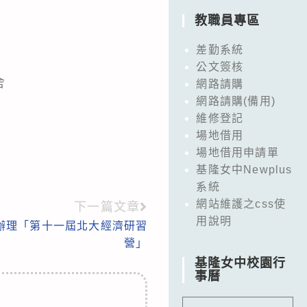
教職員專區
差勤系統
公文簽核
舍
網路請購
網路請購(備用)
維修登記
場地借用
場地借用申請單
基隆女中Newplus
系統
網站維護之css使
下一篇文章
用說明
辦理「第十一屆北大經濟研習
營」
基隆女中校園行
事曆