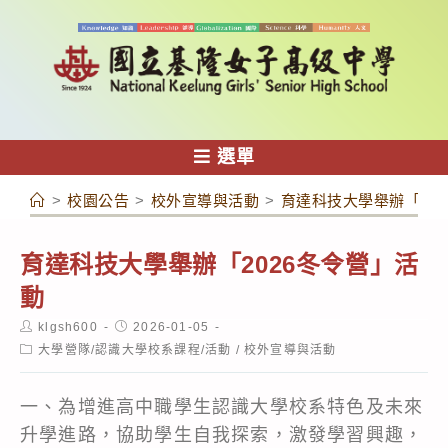
跳
轉
至
主
要
內
選單
容
>
校園公告
>
校外宣導與活動
>
育達科技大學舉辦「20
育達科技大學舉辦「2026冬令營」活
動
Post
Post
klgsh600
2026-01-05
author:
published:
Post
大學營隊/認識大學校系課程/活動
/
校外宣導與活動
category:
一、為增進高中職學生認識大學校系特色及未來
升學進路，協助學生自我探索，激發學習興趣，