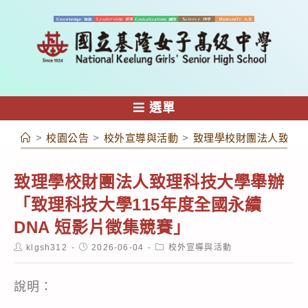
跳
轉
至
主
要
內
選單
容
>
校園公告
>
校外宣導與活動
>
致理學校財團法人致理科
致理學校財團法人致理科技大學舉辦
「致理科技大學115年度全國永續
DNA 短影片徵集競賽」
Post
Post
Post
klgsh312
2026-06-04
校外宣導與活動
author:
published:
category:
說明：