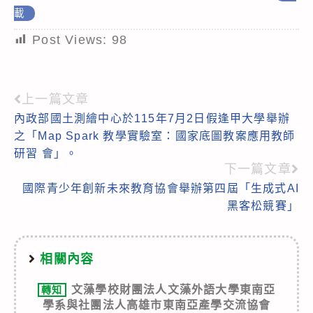
載
Post Views:
98
上一篇文章
Read
內政部國土測繪中心於115年7月2日假逢甲大學舉辦
more
之「Map Spark 教學實驗室：國家底圖教案應用教師
articles
研習 會」。
下一篇文章
國際青少年創新未來教育協會舉辦第四屆「生成式AI
黑客松競賽」
相關內容
文藻學校財團法人文藻外語大學東南亞
轉知
學系與社團法人高雄市東南亞產學交流協會