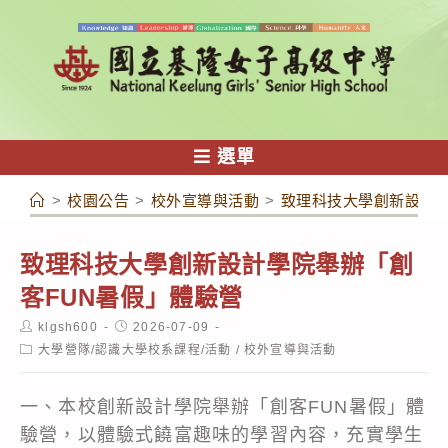
跳
轉
至
主
要
內
選單
容
>
校園公告
>
校外宣導與活動
>
致理科技大學創新設計學
致理科技大學創新設計學院舉辦「創
客FUN暑假」體驗營
Post
Post
klgsh600
2026-07-09
author:
published:
Post
大學營隊/認識大學校系課程/活動
/
校外宣導與活動
category:
一、本校創新設計學院舉辦「創客FUN暑假」體
驗營，以體驗式饒富趣味的學習內容，充實學生