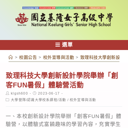
跳
轉
至
主
要
內
選單
容
>
校園公告
>
校外宣導與活動
>
致理科技大學創新設計學
致理科技大學創新設計學院舉辦「創
客FUN暑假」體驗營活動
Post
Post
klgsh600
2023-06-17
author:
published:
Post
大學營隊/認識大學校系課程/活動
/
校外宣導與活動
category:
一、本校創新設計學院舉辦「創客FUN暑假」體
驗營，以體驗式富饒趣味的學習內容，充實學生