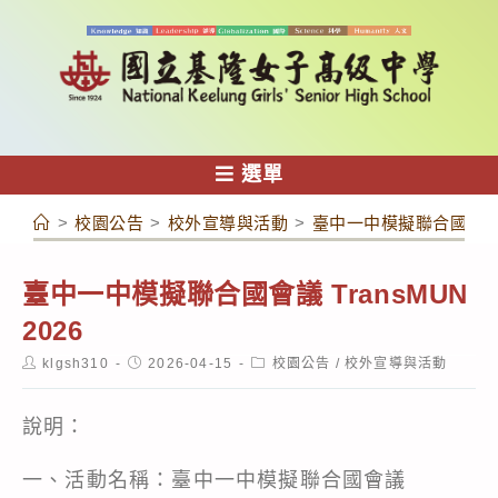
跳
轉
至
主
要
內
選單
容
>
校園公告
>
校外宣導與活動
>
臺中一中模擬聯合國會議 Tr
臺中一中模擬聯合國會議 TransMUN
2026
Post
Post
Post
klgsh310
2026-04-15
校園公告
/
校外宣導與活動
author:
published:
category:
說明：
一、活動名稱：臺中一中模擬聯合國會議