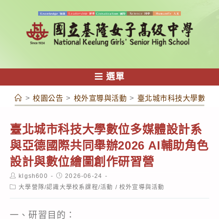
跳
轉
至
主
要
內
選單
容
>
校園公告
>
校外宣導與活動
>
臺北城市科技大學數位多
臺北城市科技大學數位多媒體設計系
與亞德國際共同舉辦2026 AI輔助角色
設計與數位繪圖創作研習營
Post
Post
klgsh600
2026-06-24
author:
published:
Post
大學營隊/認識大學校系課程/活動
/
校外宣導與活動
category:
一、研習目的：