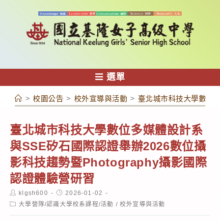
跳
轉
至
主
要
內
選單
容
>
校園公告
>
校外宣導與活動
>
臺北城市科技大學數位多媒
臺北城市科技大學數位多媒體設計系
與SSE矽石國際認證舉辦2026數位攝
影科技趨勢暨Photography攝影國際
認證體驗營研習
Post
Post
klgsh600
2026-01-02
author:
published:
Post
大學營隊/認識大學校系課程/活動
/
校外宣導與活動
category: