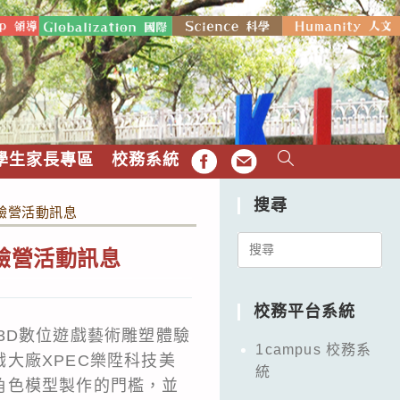
學生家長專區
校務系統
FB
EMAIL
搜尋
體驗營活動訊息
Search
驗營活動訊息
for:
校務平台系統
3D數位遊戲藝術雕塑體驗
1campus 校務系
大廠XPEC樂陞科技美
統
角色模型製作的門檻，並