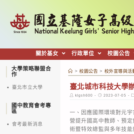
跳
轉
至
主
要
內
關於基女
行政單位
校園公告
容
大學策略聯盟合
>
校園公告
>
校外宣導與活
作
臺北城市科技大學辦
臺北市立大學
Post
Post
P
klgsh600
2023-07-05
author:
published:
c
國中教育會考專
區
一、因應國際環境對元宇
營提升國高中教師、預定
會考最新消息
術暨特效總監與多年技能