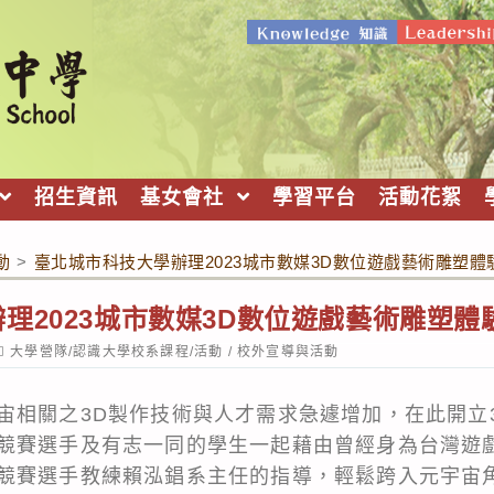
招生資訊
基女會社
學習平台
活動花絮
動
>
臺北城市科技大學辦理2023城市數媒3D數位遊戲藝術雕塑
理2023城市數媒3D數位遊戲藝術雕塑體
ost
大學營隊/認識大學校系課程/活動
/
校外宣導與活動
ategory:
宙相關之3D製作技術與人才需求急遽增加，在此開立
競賽選手及有志一同的學生一起藉由曾經身為台灣遊戲
競賽選手教練賴泓錩系主任的指導，輕鬆跨入元宇宙