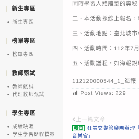
同時學習人體雕塑的奧秘
新生專區
二、本活動採線上報名，報名網址
新生專區
三、活動地點：臺北城市科
榜單專區
四、活動時間：112年7月2
榜單專區
五、活動議程，如海報說
教師甄試
112120000544_1_海報
教師甄試
Post Views:
229
代理教師甄試
學生專區
上一篇文章
Read
成績缺曠
狂美交響管樂團辦理
轉知
more
學生學習歷程檔案
音樂會」