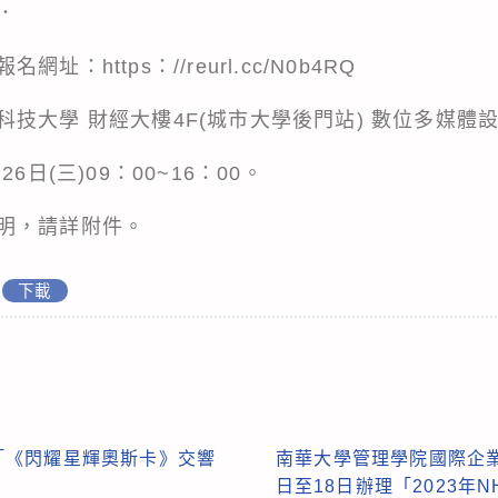
．
：https：//reurl.cc/N0b4RQ
技大學 財經大樓4F(城市大學後門站) 數位多媒體設
6日(三)09：00~16：00。
明，請詳附件。
下載
「《閃耀星輝奧斯卡》交響
南華大學管理學院國際企業學
日至18日辦理「2023年