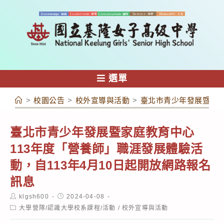
跳
轉
至
主
要
內
選單
容
>
校園公告
>
校外宣導與活動
>
臺北市青少年發展暨家庭
臺北市青少年發展暨家庭教育中心
113年度「營養師」職涯發展體驗活
動，自113年4月10日起開放網路報名
訊息
Post
Post
klgsh600
2024-04-08
author:
published:
Post
大學營隊/認識大學校系課程/活動
/
校外宣導與活動
category: