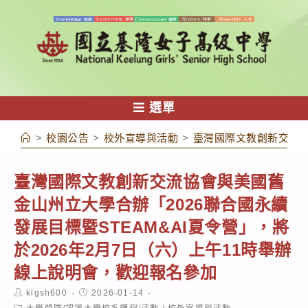
跳
轉
至
主
要
內
選單
容
>
校園公告
>
校外宣導與活動
>
臺灣國際文教創新交流協
臺灣國際文教創新交流協會與美國舊
金山州立大學合辦「2026聯合國永續
發展目標暨STEAM&AI夏令營」，將
於2026年2月7日（六）上午11時舉辦
線上說明會，歡迎報名參加
Post
Post
klgsh600
2026-01-14
author:
published:
Post