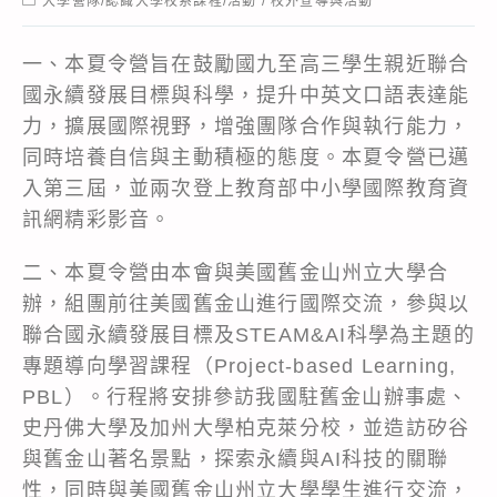
大學營隊/認識大學校系課程/活動
/
校外宣導與活動
category:
一、本夏令營旨在鼓勵國九至高三學生親近聯合
國永續發展目標與科學，提升中英文口語表達能
力，擴展國際視野，增強團隊合作與執行能力，
同時培養自信與主動積極的態度。本夏令營已邁
入第三屆，並兩次登上教育部中小學國際教育資
訊網精彩影音。
二、本夏令營由本會與美國舊金山州立大學合
辦，組團前往美國舊金山進行國際交流，參與以
聯合國永續發展目標及STEAM&AI科學為主題的
專題導向學習課程（Project-based Learning,
PBL）。行程將安排參訪我國駐舊金山辦事處、
史丹佛大學及加州大學柏克萊分校，並造訪矽谷
與舊金山著名景點，探索永續與AI科技的關聯
性，同時與美國舊金山州立大學學生進行交流，