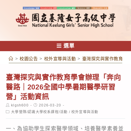
跳
轉
至
主
要
內
選單
容
>
校園公告
>
校外宣導與活動
>
臺灣探究與實作教育學會
臺灣探究與實作教育學會辦理「奔向
醫路｜2026全國中學暑期醫學研習
營」活動資訊
Post
Post
klgsh600
2026-03-20
author:
published:
Post
大學營隊/認識大學校系課程/活動
/
校外宣導與活動
category:
一、為協助學生探索醫學領域、培養醫學素養並