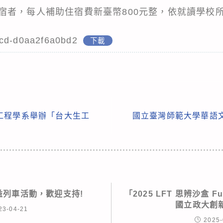
宿者，每人補助住宿費新臺幣800元整，依就讀學校
fcd-d0aa2f6a0bd2
下載
工程學系舉辦「台大生工
國立臺灣師範大學華語文教
益列車活動，歡迎支持!
「2025 LFT 思辨沙盒 Fu
國立政大創
23-04-21
2025-