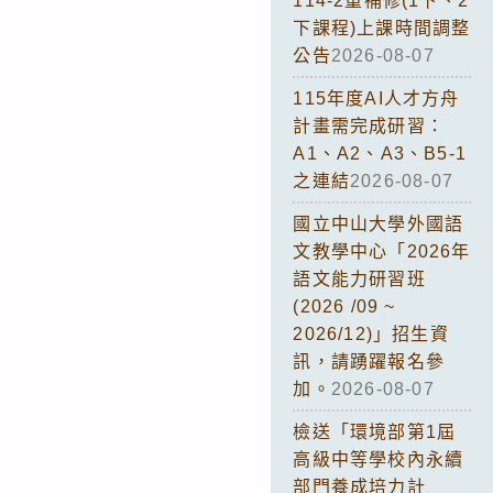
114-2重補修(1下、2
下課程)上課時間調整
公告
2026-08-07
115年度AI人才方舟
計畫需完成研習：
A1、A2、A3、B5-1
之連結
2026-08-07
國立中山大學外國語
文教學中心「2026年
語文能力研習班
(2026 /09 ~
2026/12)」招生資
訊，請踴躍報名參
加。
2026-08-07
檢送「環境部第1屆
高級中等學校內永續
部門養成培力計