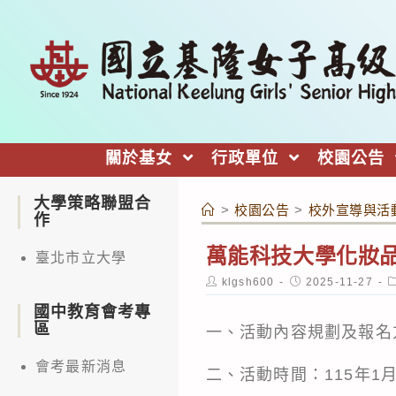
跳
轉
至
主
要
內
關於基女
行政單位
校園公告
容
大學策略聯盟合
>
校園公告
>
校外宣導與活
作
萬能科技大學化妝
臺北市立大學
Post
Post
P
klgsh600
2025-11-27
author:
published:
c
國中教育會考專
區
一、活動內容規劃及報名
會考最新消息
二、活動時間：115年1月2