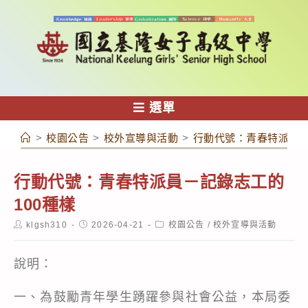
跳
轉
至
主
要
內
選單
容
>
校園公告
>
校外宣導與活動
>
行動代號：青春特派員－
行動代號：青春特派員－記錄志工的
100種樣
Post
Post
Post
klgsh310
2026-04-21
校園公告
/
校外宣導與活動
author:
published:
category:
說明：
一、為鼓勵青年學生踴躍參與社會公益，本局委