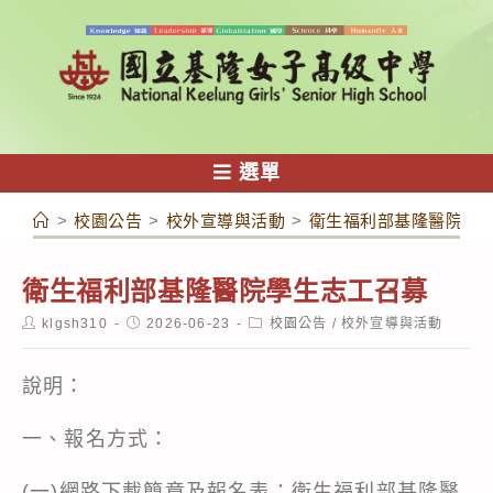
跳
轉
至
主
要
內
選單
容
>
校園公告
>
校外宣導與活動
>
衛生福利部基隆醫院學
衛生福利部基隆醫院學生志工召募
Post
Post
Post
klgsh310
2026-06-23
校園公告
/
校外宣導與活動
author:
published:
category:
說明：
一、報名方式：
(一)網路下載簡章及報名表：衛生福利部基隆醫