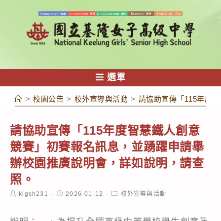
跳
轉
至
主
要
內
選單
容
>
校園公告
>
校外宣導與活動
>
請協助宣傳「115年度
請協助宣傳「115年度智慧鐵人創意
競賽」初賽報名訊息，並踴躍申請舉
辦校園推廣說明會，詳如說明，請查
照。
Post
Post
Post
klgsh231
2026-01-12
校外宣導與活動
author:
published:
category: