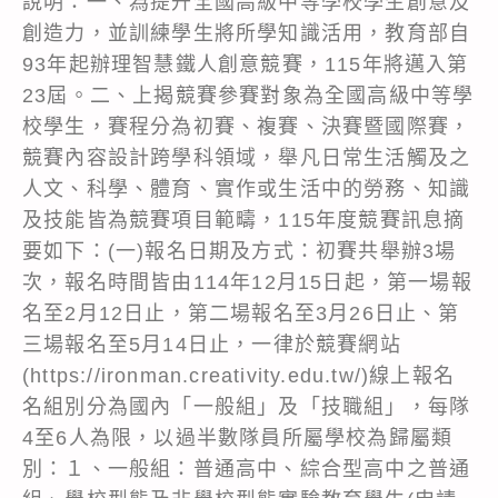
說明：一、為提升全國高級中等學校學生創意及
創造力，並訓練學生將所學知識活用，教育部自
93年起辦理智慧鐵人創意競賽，115年將邁入第
23屆。二、上揭競賽參賽對象為全國高級中等學
校學生，賽程分為初賽、複賽、決賽暨國際賽，
競賽內容設計跨學科領域，舉凡日常生活觸及之
人文、科學、體育、實作或生活中的勞務、知識
及技能皆為競賽項目範疇，115年度競賽訊息摘
要如下：(一)報名日期及方式：初賽共舉辦3場
次，報名時間皆由114年12月15日起，第一場報
名至2月12日止，第二場報名至3月26日止、第
三場報名至5月14日止，一律於競賽網站
(https://ironman.creativity.edu.tw/)線上報名
名組別分為國內「一般組」及「技職組」，每隊
4至6人為限，以過半數隊員所屬學校為歸屬類
別：１、一般組：普通高中、綜合型高中之普通