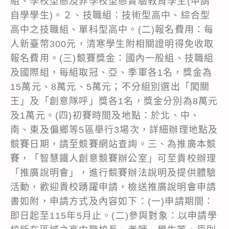
組、學校型態及非學校型態實驗教育學生(申請
自學學生)。２、技職組：技術型高中、綜合型
高中之技職組、單科型高中。(二)報名費用：每
人新臺幣300元，清寒學生附相關證明得免收取
報名費用。(三)競賽獎金：國內一般組、技職組
及國際組，每組取冠、亞、季軍各1名，獎金為
15萬元、8萬元、5萬元；不分組別選出「闖關
王」及「創意隊呼」獎各1名，獎金分別為8萬元
及1萬元。(四)初賽時間及地點：於北、中、
南、東及偏鄉等5區舉行3場次，詳細辦理地點及
競賽日期，請至競賽網站查詢。三、為推廣本競
賽，「智慧鐵人創意競賽辦公室」可至貴校辦理
「推廣說明會」，進行競賽辦法說明及提供體驗
活動，歡迎貴校踴躍申請，檢送推廣說明會申請
書如附，申請方式及內容如下：(一)申請期間：
即日起至115年5月止。(二)參與對象：以申請學