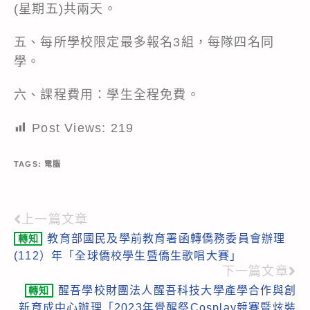
(星期五)共兩天。
五、每所學校限定最多報名3組，每隊四名同
學。
六、課程費用：學生全程免費。
Post Views:
219
TAGS:
電腦
上一篇文章
Read
教育部國民及學前教育署函轉僑務委員會辦理
轉知
more
(112）年「全球僑校學生暨僑生歌唱大賽」
articles
下一篇文章
醒吾學校財團法人醒吾科技大學產學合作與創
轉知
新育成中心辦理「2023年覺醒祭Cosplay競賽暨炫裝