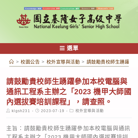
跳
轉
至
主
要
內
選單
容
>
校園公告
>
校外宣導與活動
>
請鼓勵貴校師生踴躍參加
請鼓勵貴校師生踴躍參加本校電腦與
通訊工程系主辦之「2023 機甲大師國
內選拔賽培訓課程」，請查照。
Post
Post
Post
klgsh231
2023-07-19
校外宣導與活動
author:
published:
category:
主旨：請鼓勵貴校師生踴躍參加本校電腦與通訊
工程系主辦之「2023 機甲大師國內選拔賽培訓