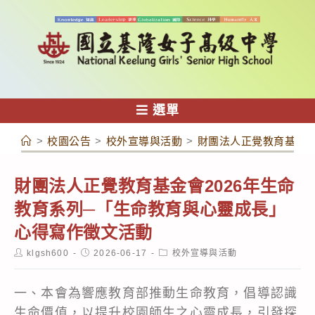
跳
轉
至
主
要
內
選單
容
>
校園公告
>
校外宣導與活動
>
財團法人正覺教育基金會
財團法人正覺教育基金會2026年生命
教育系列─「生命教育與心靈成長」
心得寫作徵文活動
Post
Post
Post
klgsh600
2026-06-17
校外宣導與活動
author:
published:
category:
一、本會為響應教育部推動生命教育，倡導認識
生命價值，以提升校園師生之心靈成長，引發探