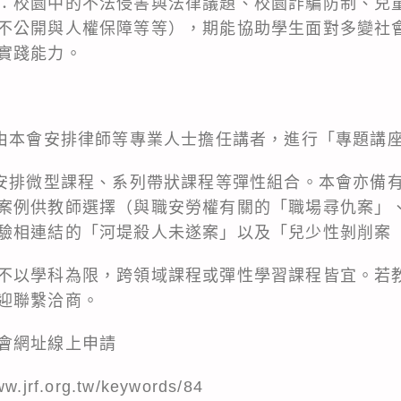
：校園中的不法侵害與法律議題、校園詐騙防制、兒
不公開與人權保障等等），期能協助學生面對多變社
實踐能力。
，由本會安排律師等專業人士擔任講者，進行「專題講
可安排微型課程、系列帶狀課程等彈性組合。本會亦備
案例供教師選擇（與職安勞權有關的「職場尋仇案」
驗相連結的「河堤殺人未遂案」以及「兒少性剝削案
不以學科為限，跨領域課程或彈性學習課程皆宜。若
迎聯繫洽商。
會網址線上申請
ww.jrf.org.tw/keywords/84