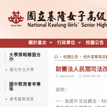
跳
轉
至
主
要
內
關於基女
行政單位
校園公告
容
大學策略聯盟合
>
校園公告
>
校外宣導與活
作
財團法人民間司法改
臺北市立大學
Post
Post
P
klgsh310
2026-02-10
author:
published:
c
國中教育會考專
區
說明：
會考最新消息
一、為提升法治觀念、科