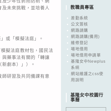
童及少年性剝削防制、網
教職員專區
會及未來挑戰，並培養人
差勤系統
公文簽核
網路請購
網路請購(備用)
座」或「模擬法庭」。
維修登記
場地借用
有模擬法庭教材包，國民法
場地借用申請單
、與藥事法有關的「轉讓
基隆女中Newplus
（新劇本）」）。
系統
網站維護之css使
教師研習及共同備課有意
用說明
基隆女中校園行
事曆