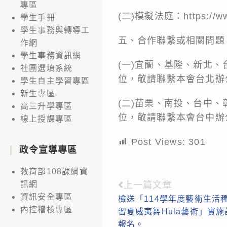
專區
(二)模擬法庭：
https://w
學生手冊
學生事務與轉導工
五、合作聯繫或相關問題
作網
學生事務資訊網
(一)宜蘭、基隆、新北
社團選填系統
位，敬請聯繫本會台北辦公室：（
學生自主學習專區
新生專區
(二)苗栗、南投、台中
高三升學專區
位，敬請聯繫本會台中辦公室（04
線上授課專區
Post Views:
301
政令宣導專區
教育部108課綱資
上一篇文章
訊網
Read
資訊安全專區
檢送「114學年度藝術生活
more
內控稽核專區
習夏威夷舞Hula藝術」實
articles
報名。