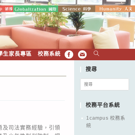
學生家長專區
校務系統
FB
EMAIL
搜尋
Search
for:
校務平台系統
1campus 校務系
統
題及司法實務經驗，引領