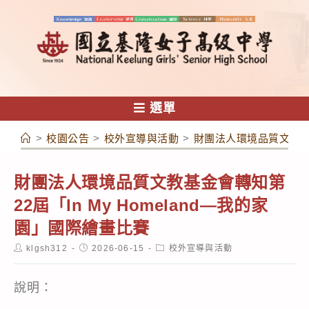
跳
轉
至
主
要
內
選單
容
>
校園公告
>
校外宣導與活動
>
財團法人環境品質文教基金
財團法人環境品質文教基金會轉知第
22屆「In My Homeland—我的家
園」國際繪畫比賽
Post
Post
Post
klgsh312
2026-06-15
校外宣導與活動
author:
published:
category:
說明：