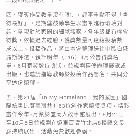
二段88號6樓之一）。
四、獲獎作品數量沒有限制，評審重點不是「畫
得最好」，是期望鼓勵學生以畫筆進行環境對
話、呈現對於家園的細膩觀察。各年級都有機會
得獎，依據過去經驗，獲獎數量可達總投稿數一
成以上。投稿作品，將由本會整理送往中歐白俄
羅斯評選，預計明年（116）4月公告得獎名
單，6月寄發數位獎狀，並規劃擇優辦理展覽或
出版，也邀請指導教師於投稿作品署名，共同分
享這份榮耀。
五、第21屆「In My Homeland—我的家園」國
際繪畫比賽臺灣共有63位創作家榮獲獎項，精彩
畫作今年5月業於宜蘭人故事館展出，9月21日
至10月5日並規劃在遠東百貨竹北店8樓藝文長
廊持續展出，活動免費歡迎參觀。