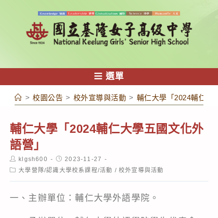
跳
轉
至
主
要
內
選單
容
>
校園公告
>
校外宣導與活動
>
輔仁大學「2024輔仁
輔仁大學「2024輔仁大學五國文化外
語營」
Post
Post
klgsh600
2023-11-27
author:
published:
Post
大學營隊/認識大學校系課程/活動
/
校外宣導與活動
category:
一、主辦單位：輔仁大學外語學院。