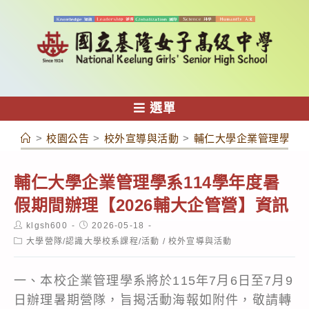
跳
轉
至
主
要
內
選單
容
>
校園公告
>
校外宣導與活動
>
輔仁大學企業管理學系1
輔仁大學企業管理學系114學年度暑
假期間辦理【2026輔大企管營】資訊
Post
Post
klgsh600
2026-05-18
author:
published:
Post
大學營隊/認識大學校系課程/活動
/
校外宣導與活動
category:
一、本校企業管理學系將於115年7月6日至7月9
日辦理暑期營隊，旨揭活動海報如附件，敬請轉