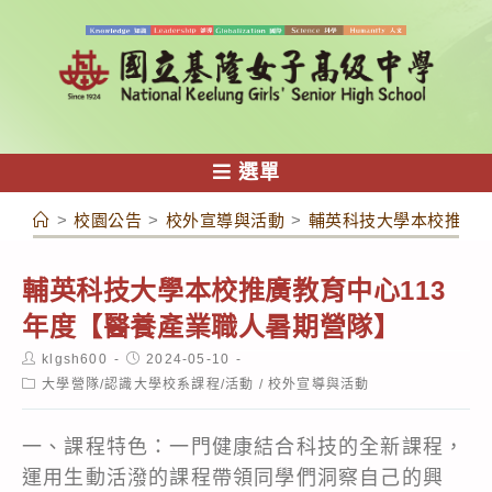
跳
轉
至
主
要
內
選單
容
>
校園公告
>
校外宣導與活動
>
輔英科技大學本校推廣教
輔英科技大學本校推廣教育中心113
年度【醫養產業職人暑期營隊】
Post
Post
klgsh600
2024-05-10
author:
published:
Post
大學營隊/認識大學校系課程/活動
/
校外宣導與活動
category:
一、課程特色：一門健康結合科技的全新課程，
運用生動活潑的課程帶領同學們洞察自己的興