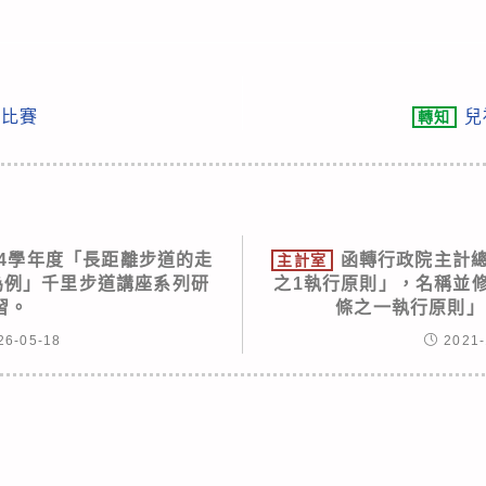
列比賽
兒
轉知
14學年度「長距離步道的走
函轉行政院主計總
主計室
為例」千里步道講座系列研
之1執行原則」，名稱並
習。
條之一執行原則」
26-05-18
2021-