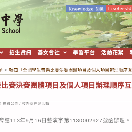
招生資訊
基女會社
學習平台
活動花絮
動
>
轉知「全國學生音樂比賽決賽團體項目及個人項目辦理順序
樂比賽決賽團體項目及個人項目辦理順序互
ost
校園公告
/
校外宣導與活動
ategory:
113年9月16日藝演字第1130002927號函辦理。