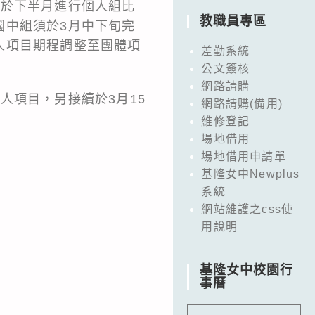
續於下半月進行個人組比
教職員專區
國中組須於3月中下旬完
人項目期程調整至團體項
差勤系統
公文簽核
網路請購
人項目，另接續於3月15
網路請購(備用)
維修登記
場地借用
場地借用申請單
基隆女中Newplus
系統
網站維護之css使
用說明
基隆女中校園行
事曆