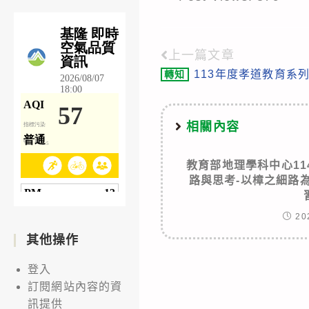
上一篇文章
Read
113年度孝道教育系
轉知
more
articles
相關內容
教育部地理學科中心1
路與思考-以樟之細路
20
其他操作
登入
訂閱網站內容的資
訊提供