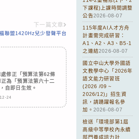
114-2重補修(1下、2
下課程)上課時間調整
公告
2026-08-07
下一篇文章
115年度AI人才方舟
福聯盟1420Hz兒少發聲平台
計畫需完成研習：
A1、A2、A3、B5-1
之連結
2026-08-07
國立中山大學外國語
文教學中心「2026年
處修正「預算法第62條
語文能力研習班
修正為「預算法第六十二
(2026 /09 ~
，自即日生效。
2026/12)」招生資
12-24
訊，請踴躍報名參
加。
2026-08-07
檢送「環境部第1屆
高級中等學校內永續
部門養成培力計