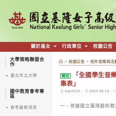
跳
轉
至
主
要
內
關於基女
行政單位
校園公告
容
大學策略聯盟合
>
校園公告
>
校外宣導與活
作
「全國學生音
臺北市立大學
轉知
集表」
國中教育會考專
Post
Post
P
klgsh310
2024-09-19
author:
published:
c
區
一、依據國立臺灣藝術教育館
會考最新消息