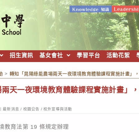
招生資訊
基女會社
學習平台
活動花絮
動
>
轉知「晁陽綠能農場兩天一夜環境教育體驗課程實施計畫」
場兩天一夜環境教育體驗課程實施計畫」
ost
最新消息
/
校園公告
/
校外宣導與活動
ategory:
教育法第 19 條規定辦理