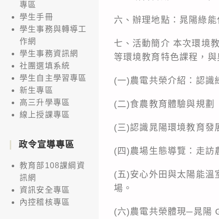
專區
學生手冊
六、辦理地點：晁陽綠能休
學生事務與轉導工
作網
七、活動簡介 本次環境
學生事務資訊網
等環境教育特色課程，與
社團選填系統
學生自主學習專區
(一)農電共榮介紹：認識
新生專區
高三升學專區
(二)食農教育體驗與規劃
線上授課專區
(三)認識晁陽環境教育發
政令宣導專區
(四)農場生態導覽：走
教育部108課綱資
(五)安心外田與太陽能
訊網
場。
資訊安全專區
內控稽核專區
(六)農電共榮體現─晁陽 Go