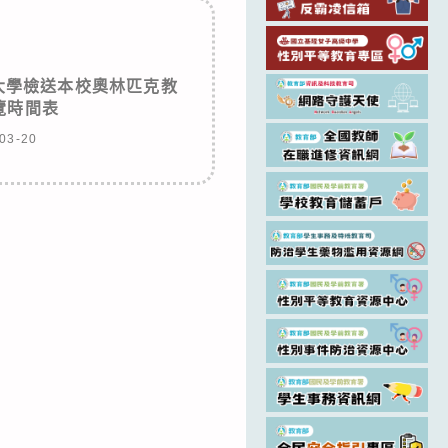
大學檢送本校奧林匹克教
覽時間表
03-20