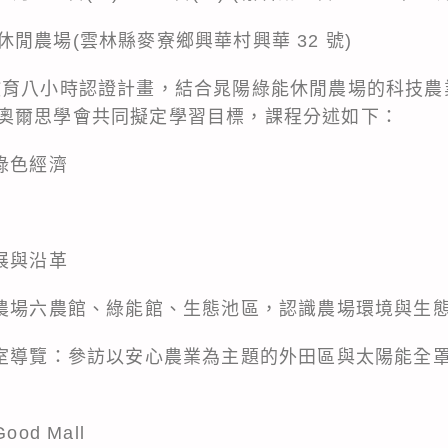
閒農場(雲林縣麥寮鄉興華村興華 32 號)
教育八小時認證計畫，結合晁陽綠能休閒農場的科技農
奧爾思學會共同擬定學習目標，課程分述如下：
綠色經濟
展與沿革
訪農場六農館、綠能館、生態池區，認識農場環境與生
溫室導覽：參訪以安心農業為主題的外田區與太陽能全
od Mall