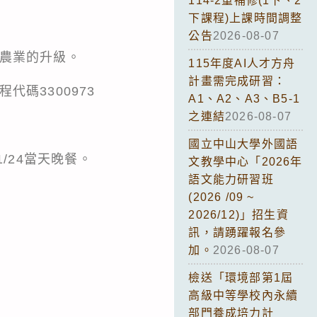
114-2重補修(1下、2
下課程)上課時間調整
公告
2026-08-07
驗農業的升級。
115年度AI人才方舟
計畫需完成研習：
課程代碼3300973
A1、A2、A3、B5-1
之連結
2026-08-07
國立中山大學外國語
1/24當天晚餐。
文教學中心「2026年
語文能力研習班
(2026 /09 ~
2026/12)」招生資
訊，請踴躍報名參
加。
2026-08-07
檢送「環境部第1屆
高級中等學校內永續
部門養成培力計