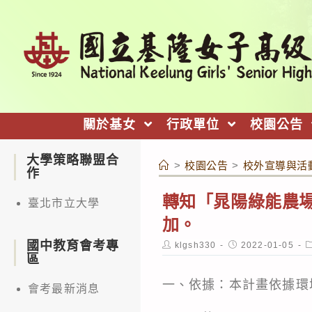
跳
轉
至
主
要
內
關於基女
行政單位
校園公告
容
大學策略聯盟合
>
校園公告
>
校外宣導與活
作
轉知「晁陽綠能農
臺北市立大學
加。
國中教育會考專
Post
Post
P
klgsh330
2022-01-05
author:
published:
c
區
一、依據：本計畫依據環境
會考最新消息