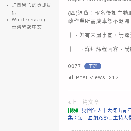
訂閱留言的資訊提
供
(四)退費：報名後如主動
WordPress.org
政作業所需成本恕不退還
台灣繁體中文
十、如有未盡事宜，請逕洽學會
十一、詳細課程內容、講
0077
下載
Post Views:
212
上一篇文章
Read
財團法人十大傑出青年
轉知
more
集：第二屆網路節目主持人
articles