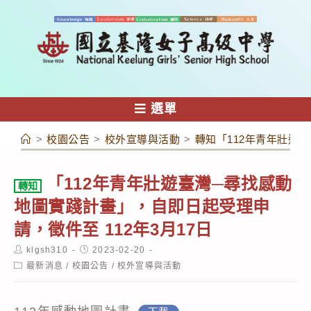
跳
轉
至
主
要
內
選單
容
>
校園公告
>
校外宣導與活動
>
轉知「112年青年壯遊臺
「112年青年壯遊臺灣─尋找感動
轉知
地圖實踐計畫」，自即日起受理申
請，徵件至 112年3月17日
Post
Post
klgsh310
2023-02-20
author:
published:
Post
最新消息
/
校園公告
/
校外宣導與活動
category: