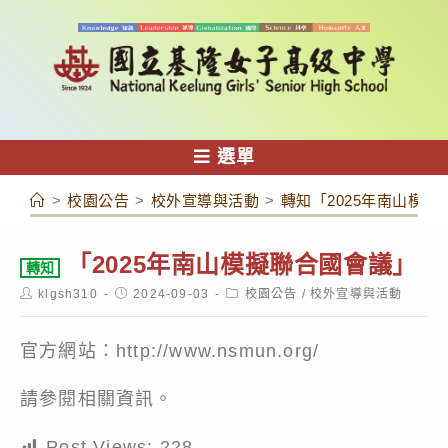
跳
轉
至
主
要
內
選單
容
>
校園公告
>
校外宣導與活動
>
轉知「2025年南山模擬
「2025年南山模擬聯合國會議」
轉知
Post
Post
Post
klgsh310
2024-09-03
校園公告
/
校外宣導與活動
author:
published:
category:
官方網站：http://www.nsmun.org/
請參閱相關資訊。
Post Views:
228