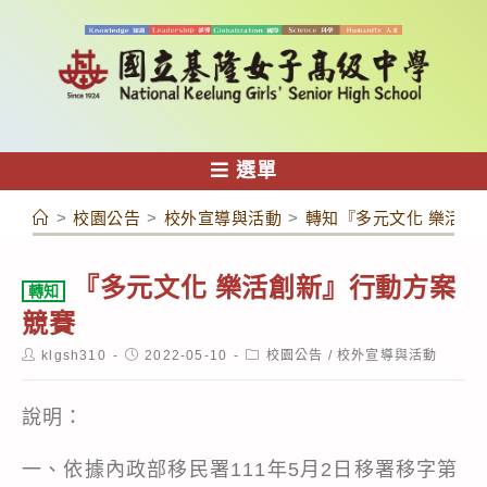
跳
轉
至
主
要
內
選單
容
>
校園公告
>
校外宣導與活動
>
轉知『多元文化 樂活創
『多元文化 樂活創新』行動方案
轉知
競賽
Post
Post
Post
klgsh310
2022-05-10
校園公告
/
校外宣導與活動
author:
published:
category:
說明：
一、依據內政部移民署111年5月2日移署移字第