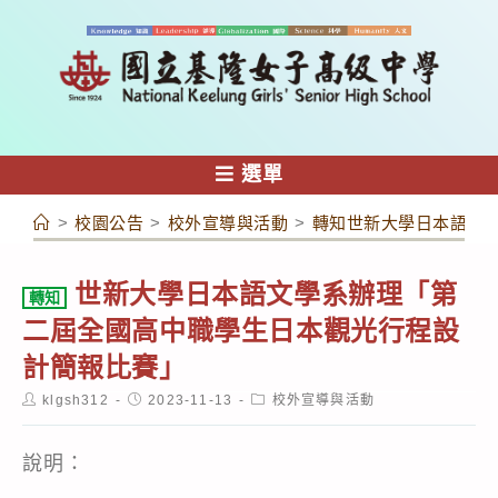
跳
轉
至
主
要
內
選單
容
>
校園公告
>
校外宣導與活動
>
轉知世新大學日本語文
世新大學日本語文學系辦理「第
轉知
二屆全國高中職學生日本觀光行程設
計簡報比賽」
Post
Post
Post
klgsh312
2023-11-13
校外宣導與活動
author:
published:
category:
說明：