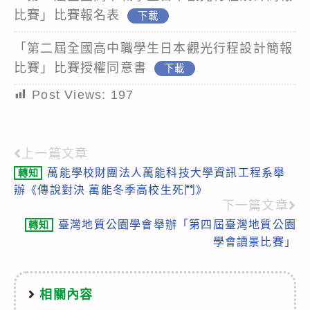
比賽」比賽報名表
下載
「第二屆全國高中職學生日本觀光行程設計簡報
比賽」比賽授權同意書
下載
Post Views:
197
上一篇文章
Read
萬能學校財團法人萬能科技大學資訊工程系舉
轉知
more
辦《傳說對決 萬能冬季高校生死鬥》
articles
下一篇文章
臺灣地質公園學會舉辦「第四屆臺灣地質公園
轉知
學會讀景比賽」
相關內容