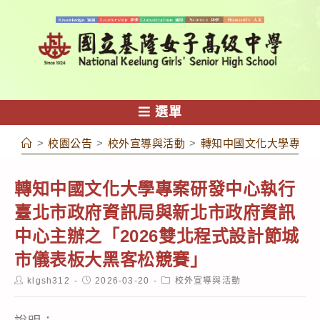
跳
轉
至
主
要
內
選單
容
>
校園公告
>
校外宣導與活動
>
轉知中國文化大學專案研
轉知中國文化大學專案研發中心執行
臺北市政府資訊局與新北市政府資訊
中心主辦之「2026雙北程式設計節城
市儀表板大黑客松競賽」
Post
Post
Post
klgsh312
2026-03-20
校外宣導與活動
author:
published:
category: