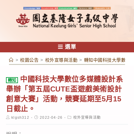
跳
轉
至
主
要
內
選單
容
>
校園公告
>
校外宣導與活動
>
轉知中國科技大學數位多
中國科技大學數位多媒體設計系
轉知
舉辦「第五屆CUTE盃遊戲美術設計
創意大賽」活動，競賽延期至5月15
日截止。
Post
Post
Post
klgsh312
2022-04-26
校外宣導與活動
author:
published:
category: