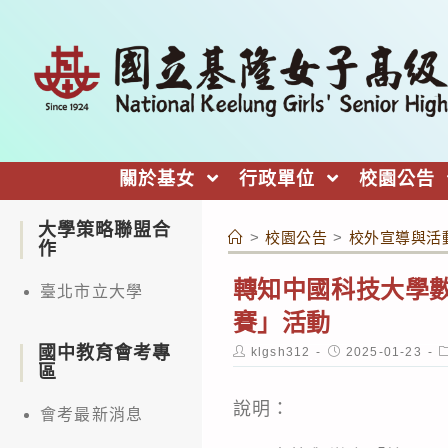
跳
轉
至
主
要
內
關於基女
行政單位
校園公告
容
大學策略聯盟合
>
校園公告
>
校外宣導與活
作
轉知中國科技大學數
臺北市立大學
賽」活動
國中教育會考專
Post
Post
P
klgsh312
2025-01-23
author:
published:
c
區
說明：
會考最新消息