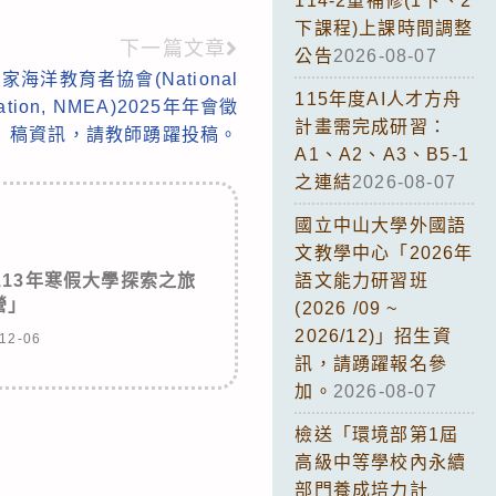
114-2重補修(1下、2
下課程)上課時間調整
下一篇文章
公告
2026-08-07
海洋教育者協會(National
115年度AI人才方舟
ciation, NMEA)2025年年會徵
計畫需完成研習：
稿資訊，請教師踴躍投稿。
A1、A2、A3、B5-1
之連結
2026-08-07
國立中山大學外國語
文教學中心「2026年
13年寒假大學探索之旅
語文能力研習班
營」
(2026 /09 ~
2026/12)」招生資
12-06
訊，請踴躍報名參
加。
2026-08-07
檢送「環境部第1屆
高級中等學校內永續
部門養成培力計