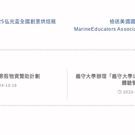
25弘光盃全國創意烘焙競
檢送美國國家
MarineEducators Asso
光寒假物資贊助計劃
義守大學辦理「義守大學1
體驗
24-10-18
2023-