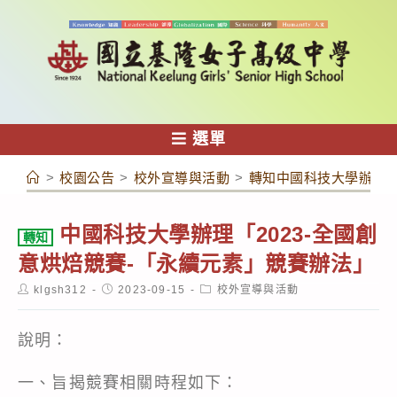
跳
轉
至
主
要
內
選單
容
>
校園公告
>
校外宣導與活動
>
轉知中國科技大學辦理「
中國科技大學辦理「2023-全國創
轉知
意烘焙競賽-「永續元素」競賽辦法」
Post
Post
Post
klgsh312
2023-09-15
校外宣導與活動
author:
published:
category:
說明：
一、旨揭競賽相關時程如下：