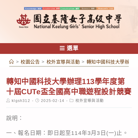
跳
轉
至
主
要
內
選單
容
>
校園公告
>
校外宣導與活動
>
轉知中國科技大學辦理1
轉知中國科技大學辦理113學年度第
十屆CUTe盃全國高中職遊程設計競賽
Post
Post
Post
klgsh312
2025-02-14
校外宣導與活動
author:
published:
category:
說明：
一、報名日期：即日起至114年3月3日(一)止。