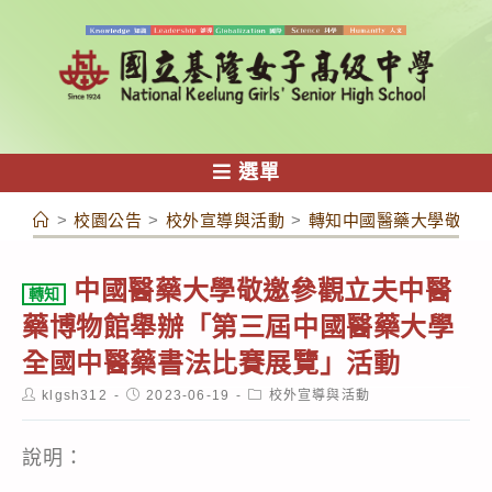
跳
轉
至
主
要
內
選單
容
>
校園公告
>
校外宣導與活動
>
轉知中國醫藥大學敬邀
中國醫藥大學敬邀參觀立夫中醫
轉知
藥博物館舉辦「第三屆中國醫藥大學
全國中醫藥書法比賽展覽」活動
Post
Post
Post
klgsh312
2023-06-19
校外宣導與活動
author:
published:
category:
說明：