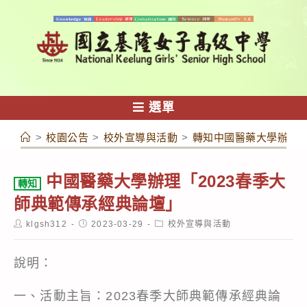
跳
轉
至
主
要
內
選單
容
>
校園公告
>
校外宣導與活動
>
轉知中國醫藥大學辦理「
中國醫藥大學辦理「2023春季大
轉知
師典範傳承經典論壇」
Post
Post
Post
klgsh312
2023-03-29
校外宣導與活動
author:
published:
category:
說明：
一、活動主旨：2023春季大師典範傳承經典論