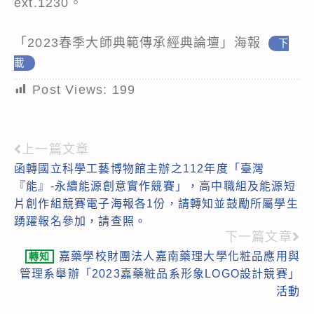
ext.1230。
「2023春季大師典範傳承經典論壇」海報
下
載
Post Views:
199
上一篇文章
Read
函轉國立科學工藝博物館主辦之112年度「臺灣
more
『能』-永續能源創意實作競賽」，高中職組及能源短
articles
片創作組競賽電子海報各1份，請轉知並鼓勵所屬學生
踴躍報名參加，請查照。
下一篇文章
嘉藥學校財團法人嘉南藥理大學化粧品應用與
轉知
管理系舉辦「2023嘉藥粧品系形象LOGO設計競賽」
活動