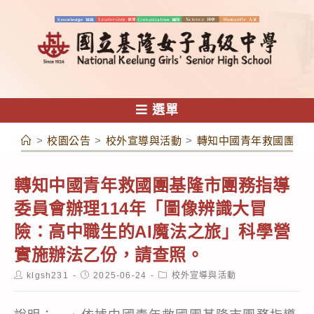
跳
轉
至
主
要
內
選單
容
>
校園公告
>
校外宣導與活動
>
轉知中國青年救國團基隆
轉知中國青年救國團基隆市團務指導
委員會辦理114年「圖像辨識大冒
險：高中職生的AI魔法之旅」科學營
實施辦法乙份，請查照。
Post
Post
Post
klgsh231
2025-06-24
校外宣導與活動
author:
published:
category: