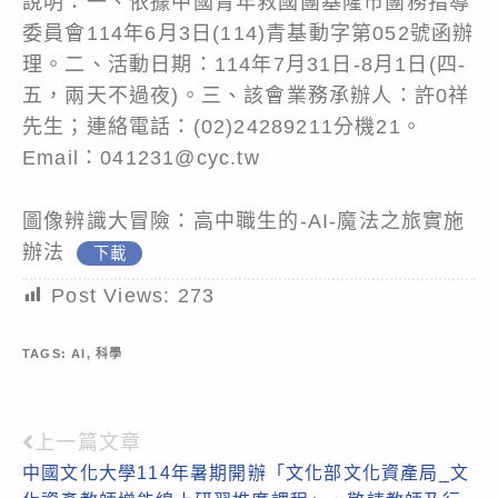
說明：一、依據中國青年救國團基隆市團務指導
委員會114年6月3日(114)青基動字第052號函辦
理。二、活動日期：114年7月31日-8月1日(四-
五，兩天不過夜)。三、該會業務承辦人：許0祥
先生；連絡電話：(02)24289211分機21。
Email：041231@cyc.tw
圖像辨識大冒險：高中職生的-AI-魔法之旅實施
辦法
下載
Post Views:
273
TAGS:
AI
,
科學
上一篇文章
Read
中國文化大學114年暑期開辦「文化部文化資產局_文
more