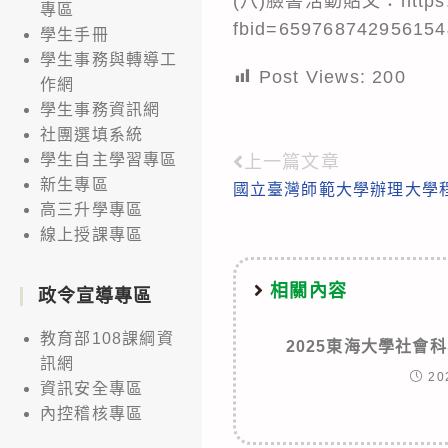
(八)臉書活動貼文：https://
專區
fbid=65976874295615
學生手冊
學生事務與轉導工
Post Views:
200
作網
學生事務資訊網
社團選填系統
學生自主學習專區
上一篇文章
Read
新生專區
國立臺灣師範大學辦理大學程
more
高三升學專區
articles
線上授課專區
相關內容
政令宣導專區
教育部108課綱資
2025東海大學社會
訊網
20
資訊安全專區
內控稽核專區