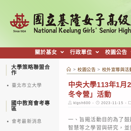
跳
轉
至
主
要
內
關於基女
行政單位
校園公告
容
大學策略聯盟合
>
校園公告
>
校外宣導與活
作
中央大學113年1月
臺北市立大學
冬令營」活動
國中教育會考專
Post
Post
P
klgsh600
2023-11-15
author:
published:
c
區
一、旨揭活動目的為了鼓
會考最新消息
智慧等之學習與研究，並