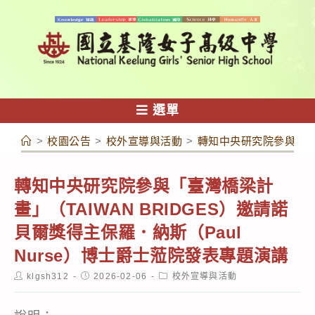
跳
轉
至
主
要
內
選單
容
>
校園公告
>
校外宣導與活動
>
轉知中央研究院參與「臺灣
轉知中央研究院參與「臺灣橋梁計
畫」（TAIWAN BRIDGES）邀請諾
貝爾獎得主保羅．納斯（Paul
Nurse）博士爵士蒞院發表專題演講
Post
Post
Post
klgsh312
2026-02-06
校外宣導與活動
author:
published:
category: