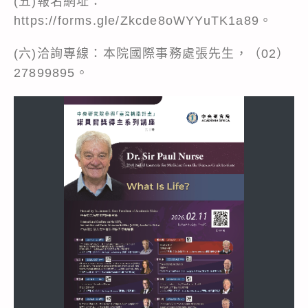
(五)報名網址：
https://forms.gle/Zkcde8oWYYuTK1a89。
(六)洽詢專線：本院國際事務處張先生，（02）
27899895。