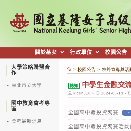
跳
轉
至
主
要
內
關於基女
行政單位
校園公告
容
大學策略聯盟合
>
校園公告
>
校外宣導與活
作
中學生金融交流
臺北市立大學
轉知
Post
Post
P
klgsh310
2024-06-13
author:
published:
c
國中教育會考專
區
全國高中職投資競賽
下
會考最新消息
全國高中職投資競賽活動