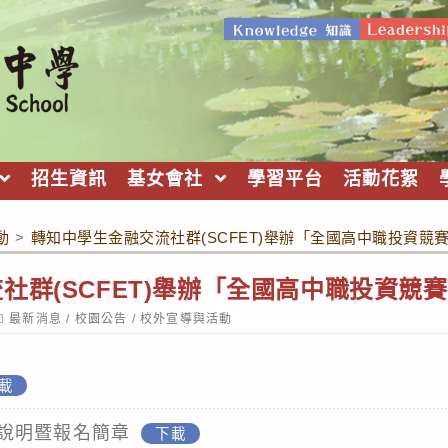
招生資訊
基女會社
學習平台
活動花絮
動
>
轉知中學生金融交流社群(SCFET)舉辦「全國高中職投資競
社群(SCFET)舉辦「全國高中職投資競
ost
最新消息
/
校園公告
/
校外宣導與活動
ategory:
載
說明暨報名簡章
下載