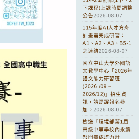
114-2重補修(1下、2
下課程)上課時間調整
公告
2026-08-07
115年度AI人才方舟
計畫需完成研習：
A1、A2、A3、B5-1
之連結
2026-08-07
國立中山大學外國語
文教學中心「2026年
語文能力研習班
(2026 /09 ~
2026/12)」招生資
訊，請踴躍報名參
加。
2026-08-07
檢送「環境部第1屆
高級中等學校內永續
部門養成培力計