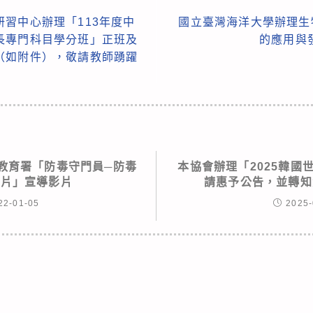
習中心辦理「113年度中
國立臺灣海洋大學辦理生
長專門科目學分班」正班及
的應用與
（如附件），敬請教師踴躍
教育署「防毒守門員─防毒
本協會辦理「2025韓國
短片」宣導影片
請惠予公告，並轉知
22-01-05
2025-