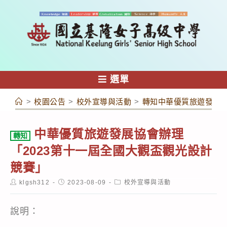
跳
轉
至
主
要
內
選單
容
>
校園公告
>
校外宣導與活動
>
轉知中華優質旅遊發展協
中華優質旅遊發展協會辦理
轉知
「2023第十一屆全國大觀盃觀光設計
競賽」
Post
Post
Post
klgsh312
2023-08-09
校外宣導與活動
author:
published:
category:
說明：