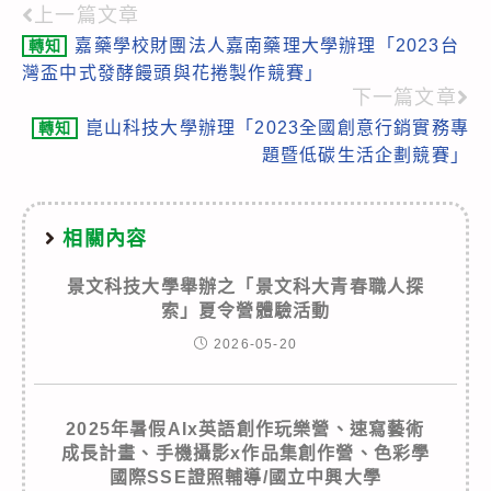
上一篇文章
Read
嘉藥學校財團法人嘉南藥理大學辦理「2023台
轉知
more
灣盃中式發酵饅頭與花捲製作競賽」
articles
下一篇文章
崑山科技大學辦理「2023全國創意行銷實務專
轉知
題暨低碳生活企劃競賽」
相關內容
景文科技大學舉辦之「景文科大青春職人探
索」夏令營體驗活動
2026-05-20
2025年暑假AIx英語創作玩樂營、速寫藝術
成長計畫、手機攝影x作品集創作營、色彩學
國際SSE證照輔導/國立中興大學