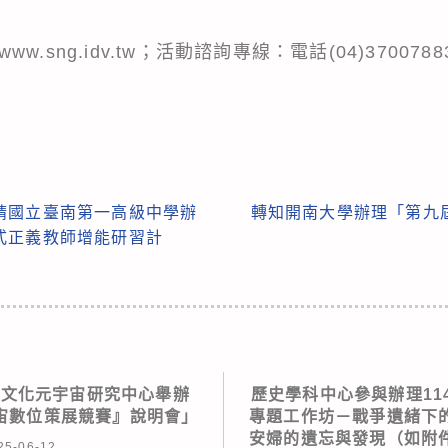
www.sng.idv.tw；活動諮詢專線：電話(04)3700788
請國立臺南第一高級中學辦
轉知開南大學辦理「第九
式正義教師增能研習計
人文化元宇宙研究中心舉辦
歷史學科中心參與辦理11
宙數位策展競賽』說明會」
專題工作坊－戰爭遺緒下
安婦的遺忘與發現（如附
25-06-12