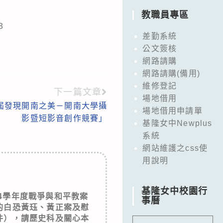
教職員專區
3
差勤系統
公文簽核
網路請購
網路請購(備用)
維修登記
下一篇文章
場地借用
屆發現開南之美－開南大學攝
場地借用申請單
影暨短影音創作競賽」
基隆女中Newplus
系統
網站維護之css使
用說明
基隆女中校園行
4學年度戰爭與和平教案
事曆
的白恐黃珏、黃正案及慰
件），請歷史科及關心本