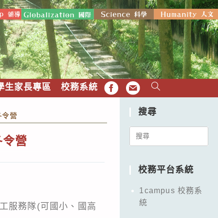
學生家長專區
校務系統
FB
EMAIL
搜尋
冬令營
Search
冬令營
for:
校務平台系統
1campus 校務系
統
工服務隊(可國小、國高