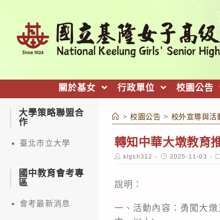
跳
轉
至
主
要
內
關於基女
行政單位
校園公告
容
大學策略聯盟合
>
校園公告
>
校外宣導與活
作
轉知中華大墩教育推
臺北市立大學
Post
Post
P
klgsh312
2025-11-03
author:
published:
c
國中教育會考專
區
說明：
會考最新消息
一、活動內容：勇闖大燉