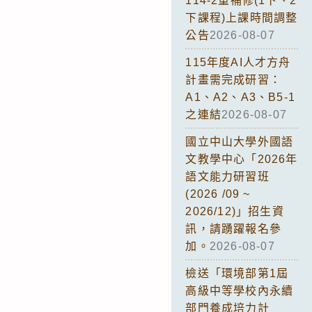
114-2重補修(1下、2
下課程)上課時間調整
公告
2026-08-07
115年度AI人才方舟
計畫需完成研習：
A1、A2、A3、B5-1
之連結
2026-08-07
國立中山大學外國語
文教學中心「2026年
語文能力研習班
(2026 /09 ~
2026/12)」招生資
訊，請踴躍報名參
加。
2026-08-07
檢送「環境部第1屆
高級中等學校內永續
部門養成培力計