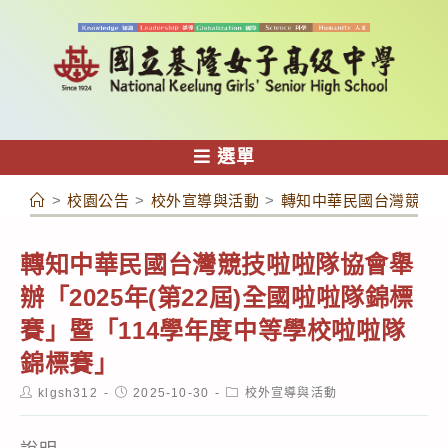
跳
轉
至
主
要
內
選單
容
>
校園公告
>
校外宣導與活動
>
轉知中華民國台灣競技啦
轉知中華民國台灣競技啦啦隊協會舉
辦「2025年(第22屆)全國啦啦隊錦標
賽」暨「114學年度中等學校啦啦隊
錦標賽」
Post
Post
Post
klgsh312
2025-10-30
校外宣導與活動
author:
published:
category: