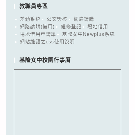
教職員專區
差勤系統
公文簽核
網路請購
網路請購(備用)
維修登記
場地借用
場地借用申請單
基隆女中Newplus系統
網站維護之css使用說明
基隆女中校園行事曆