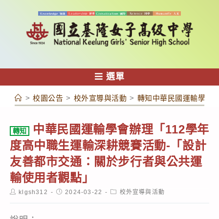
跳
轉
至
主
要
內
選單
容
>
校園公告
>
校外宣導與活動
>
轉知中華民國運輸學會辦
中華民國運輸學會辦理「112學年
轉知
度高中職生運輸深耕競賽活動-「設計
友善都市交通：關於步行者與公共運
輸使用者觀點」
Post
Post
Post
klgsh312
2024-03-22
校外宣導與活動
author:
published:
category: